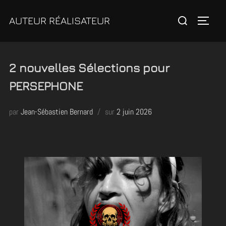
Aller
Rechercher :
AUTEUR RÉALISATEUR
au
Permute
contenu
2 nouvelles Sélections pour
PERSEPHONE
Publié
par
Jean-Sébastien Bernard
sur
2 juin 2026
le