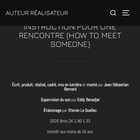
Aller
Rechercher :
AUTEUR RÉALISATEUR
au
Permute
contenu
INSTRUCTION POUR UNE
RENCONTRE (HOW TO MEET
SOMEONE)
Écrit, produit, réalisé, cadré, mis en lumière
et
monté
par
Jean-Sébastien
Bernard
Supervision du son
par
Eddy Benadjer
Étalonnage
par
Steven Le Guellec
2026 8min 2K 1.90 1.33
Interdit aux moins de 16 ans