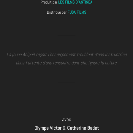
Produit par
LES FILMS D’ANTINEA
Distribué par
FUSA FILMS
La jeune Abigail reçoit l’enseignement troublant d’une instructrice
dans l’attente d’une rencontre dont elle ignore la nature.
avec
Olympe Victor
&
Catherine Badet